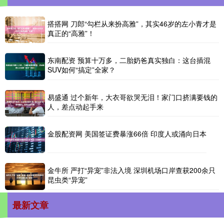
搭搭网 刀郎“勾栏从来扮高雅”，其实46岁的左小青才是
真正的“高雅”！
东南配资 预算十万多，二胎奶爸真实独白：这台插混
SUV如何“搞定”全家？
易盛通 过个新年，大衣哥欲哭无泪！家门口挤满要钱的
人，差点动起手来
金股配资网 美国签证费暴涨66倍 印度人或涌向日本
金牛所 严打“异宠”非法入境 深圳机场口岸查获200余只
昆虫类“异宠”
最新文章