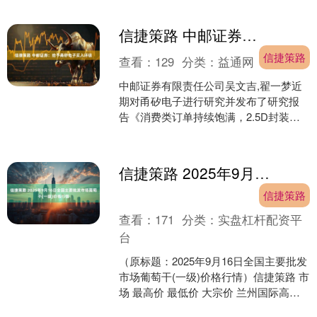
信捷策路 中邮证券：给予甬矽电子买入评级
信捷策路
查看：
129
分类：
益通网
中邮证券有限责任公司吴文吉,翟一梦近
期对甬矽电子进行研究并发布了研究报
告《消费类订单持续饱满，2.5D封装加
速验证》，给予甬矽电子买入评级。 甬
矽电子(6883....
信捷策路 2025年9月16日全国主要批发市场葡萄干(一级)价格行情
信捷策路
查看：
171
分类：
实盘杠杆配资平
台
（原标题：2025年9月16日全国主要批发
市场葡萄干(一级)价格行情）信捷策路 市
场 最高价 最低价 大宗价 兰州国际高原
夏菜副食品采购中心 16.10 14.....