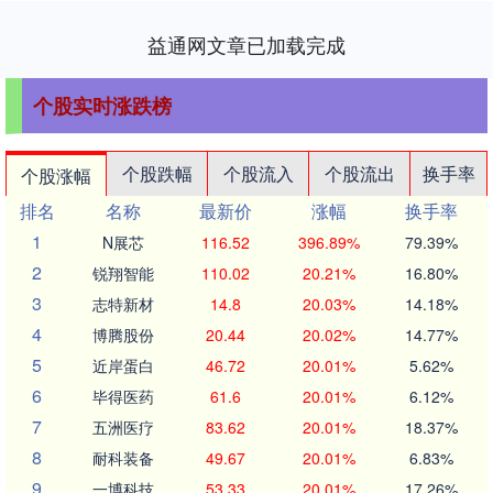
益通网文章已加载完成
个股实时涨跌榜
个股跌幅
个股流入
个股流出
换手率
个股涨幅
排名
名称
最新价
涨幅
换手率
1
N展芯
116.52
396.89%
79.39%
2
锐翔智能
110.02
20.21%
16.80%
3
志特新材
14.8
20.03%
14.18%
4
博腾股份
20.44
20.02%
14.77%
5
近岸蛋白
46.72
20.01%
5.62%
6
毕得医药
61.6
20.01%
6.12%
7
五洲医疗
83.62
20.01%
18.37%
8
耐科装备
49.67
20.01%
6.83%
9
一博科技
53.33
20.01%
17.26%