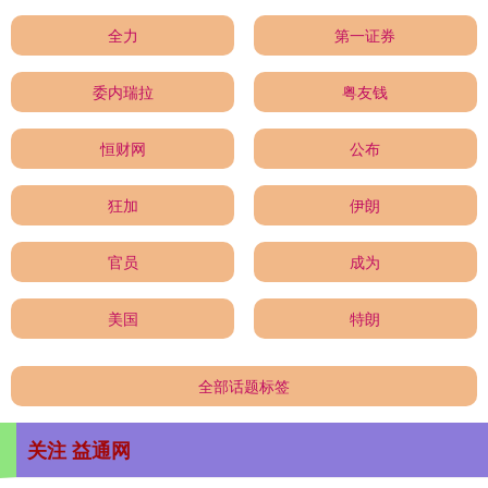
全力
第一证券
委内瑞拉
粤友钱
恒财网
公布
狂加
伊朗
官员
成为
美国
特朗
全部话题标签
关注 益通网