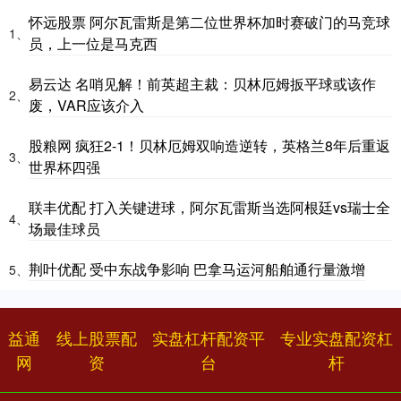
怀远股票 阿尔瓦雷斯是第二位世界杯加时赛破门的马竞球
1、
员，上一位是马克西
易云达 名哨见解！前英超主裁：贝林厄姆扳平球或该作
2、
废，VAR应该介入
股粮网 疯狂2-1！贝林厄姆双响造逆转，英格兰8年后重返
3、
世界杯四强
联丰优配 打入关键进球，阿尔瓦雷斯当选阿根廷vs瑞士全
4、
场最佳球员
荆叶优配 受中东战争影响 巴拿马运河船舶通行量激增
5、
益通
线上股票配
实盘杠杆配资平
专业实盘配资杠
网
资
台
杆