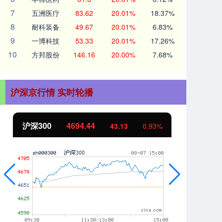
7
五洲医疗
83.62
20.01%
18.37%
8
耐科装备
49.67
20.01%
6.83%
9
一博科技
53.33
20.01%
17.26%
10
方邦股份
146.16
20.00%
7.68%
沪深京行情 实时轮播
沪深300
4694.44
北
43.13
0.93%