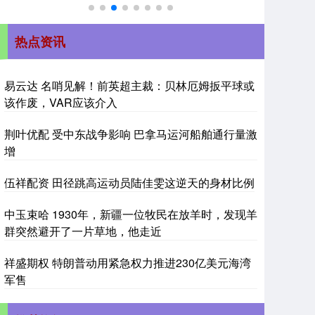
热点资讯
易云达 名哨见解！前英超主裁：贝林厄姆扳平球或
该作废，VAR应该介入
荆叶优配 受中东战争影响 巴拿马运河船舶通行量激
增
伍祥配资 田径跳高运动员陆佳雯这逆天的身材比例
中玉束哈 1930年，新疆一位牧民在放羊时，发现羊
群突然避开了一片草地，他走近
祥盛期权 特朗普动用紧急权力推进230亿美元海湾
军售