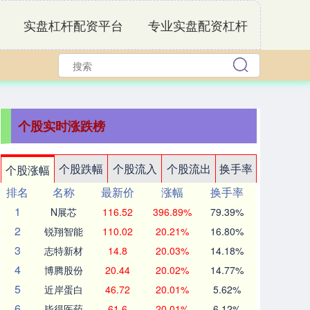
实盘杠杆配资平台
专业实盘配资杠杆
个股实时涨跌榜
个股跌幅
个股流入
个股流出
换手率
个股涨幅
排名
名称
最新价
涨幅
换手率
1
N展芯
116.52
396.89%
79.39%
2
锐翔智能
110.02
20.21%
16.80%
3
志特新材
14.8
20.03%
14.18%
4
博腾股份
20.44
20.02%
14.77%
5
近岸蛋白
46.72
20.01%
5.62%
6
毕得医药
61.6
20.01%
6.12%