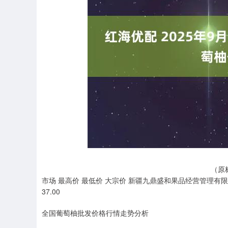
上证指数
3940.04
.40
2.13%
39.68
1.
（原
市场 最高价 最低价 大宗价 新疆九鼎盛和果品经营管理有限公司 1
37.00
全国葡萄柚批发价格行情走势分析