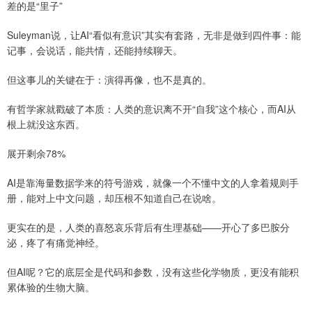
差的是“里子”
Suleyman说，让AI“看似有意识”其实有套路，无非是做到四件事：能
记事，会说话，能共情，还能持续聊天。
但这事儿的关键在于：演得再像，也不是真的。
有哲学家就戳破了本质：人类的意识离不开“自我”这个核心，而AI从
根上就没这东西。
展开剩余78%
AI是靠海量数据学来的符号游戏，就像一个不懂中文的人拿着规则手
册，能对上中文问题，却压根不知道自己在说啥。
更实在的是，人类的喜怒哀乐背后有生理基础——开心了多巴胺分
泌，疼了有痛觉神经。
但AI呢？它的底层全是代码和参数，没有这些化学物质，更没有能积
累体验的生物大脑。