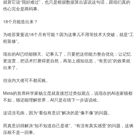
就算它说“我好难过”，也只是根据数据算出该说这句话，跟咱们真的
伤心完全是两码事。
18个月能造出来？
为啥苏莱曼说18个月有可能？因为这事儿不用等技术大突破，就是“工
程装修”。
现在的AI已经能聊天、记事儿了，只要把这些能力整合优化：让记忆
更连贯，把话术打磨得更自然，再加上感知信息，“有意识”的效果就
出来了。
但业内大佬可不都买账。
Meta的首席科学家杨立昆就直接怼过类似观点，说现在的AI连家猫都
不如，猫还能理解世界，AI只是在猜下一步该说啥。
这话没毛病，因为“看似有意识”解决的是“像不像”的问题。
而真意识得解决“知不知道自己是谁”、“有没有真实感受”的问题，这俩
压根不是一回事。