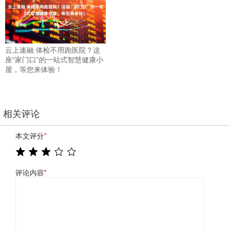
云上速融 体检不用跑医院？这
座“家门口”的一站式智慧健康小
屋，等您来体验！
相关评论
本文评分
*
评论内容
*