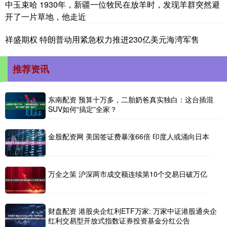
中玉束哈 1930年，新疆一位牧民在放羊时，发现羊群突然避
开了一片草地，他走近
祥盛期权 特朗普动用紧急权力推进230亿美元海湾军售
推荐资讯
东南配资 预算十万多，二胎奶爸真实独白：这台插混
SUV如何“搞定”全家？
金股配资网 美国签证费暴涨66倍 印度人或涌向日本
万全之策 沪深两市成交额连续第10个交易日破万亿
财盘配资 港股央企红利ETF万家: 万家中证港股通央企
红利交易型开放式指数证券投资基金分红公告