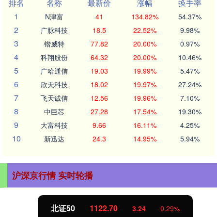
排名
名称
最新价
涨幅
换手率
1
N津富
41
134.82%
54.37%
2
广脉科技
18.5
22.52%
9.98%
3
锴威特
77.82
20.00%
0.97%
4
科翔股份
64.32
20.00%
10.46%
5
广哈通信
19.03
19.99%
5.47%
6
欣天科技
18.02
19.97%
27.24%
7
飞天诚信
12.56
19.96%
7.10%
8
中巨芯
27.28
17.54%
19.30%
9
大富科技
9.66
16.11%
4.25%
10
新迅达
24.3
14.95%
5.94%
沪深京行情 实时轮播
北证50
1122.70
3.24
0.29%