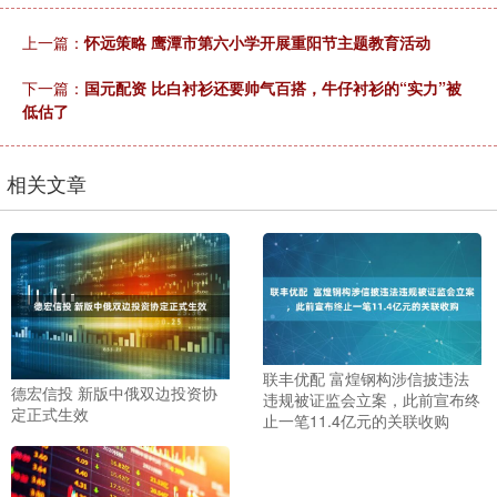
上一篇：
怀远策略 鹰潭市第六小学开展重阳节主题教育活动
下一篇：
国元配资 比白衬衫还要帅气百搭，牛仔衬衫的“实力”被
低估了
相关文章
联丰优配 富煌钢构涉信披违法
德宏信投 新版中俄双边投资协
违规被证监会立案，此前宣布终
定正式生效
止一笔11.4亿元的关联收购