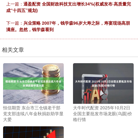
上一篇：
通盈配资 全国财政科技支出增长34%(权威发布·高质量完
成“十四五”规划)
下一篇：
兴业策略 2007年，钱学森96岁大寿之际，寿宴现场高朋
满座。忽然，钱学森看到
相关文章
恒信期货 东台市三仓镇老干部
大牛时代配资 2025年10月2日
党支部连续八年金秋捐款助学显
全国主要批发市场龙眼(乌圆)价
大爱
格行情