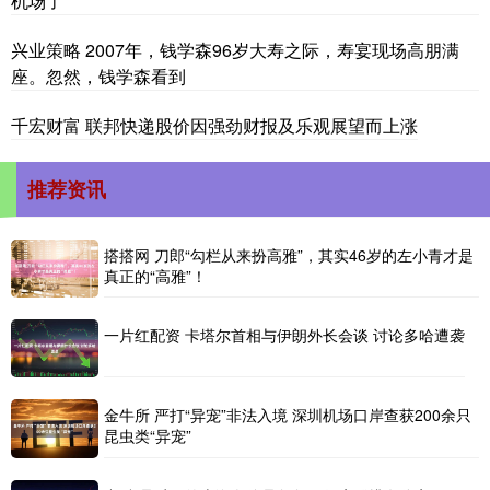
机场了
兴业策略 2007年，钱学森96岁大寿之际，寿宴现场高朋满
座。忽然，钱学森看到
千宏财富 联邦快递股价因强劲财报及乐观展望而上涨
推荐资讯
搭搭网 刀郎“勾栏从来扮高雅”，其实46岁的左小青才是
真正的“高雅”！
一片红配资 卡塔尔首相与伊朗外长会谈 讨论多哈遭袭
金牛所 严打“异宠”非法入境 深圳机场口岸查获200余只
昆虫类“异宠”