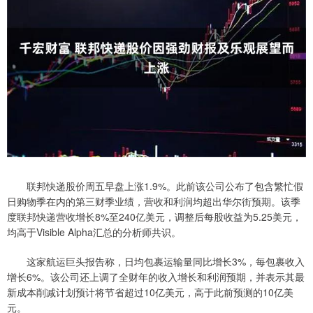
联邦快递股价周五早盘上涨1.9%。此前该公司公布了包含繁忙假
日购物季在内的第三财季业绩，营收和利润均超出华尔街预期。该季
度联邦快递营收增长8%至240亿美元，调整后每股收益为5.25美元，
均高于Visible Alpha汇总的分析师共识。
这家航运巨头报告称，日均包裹运输量同比增长3%，每包裹收入
增长6%。该公司还上调了全财年的收入增长和利润预期，并表示其最
新成本削减计划预计将节省超过10亿美元，高于此前预测的10亿美
元。