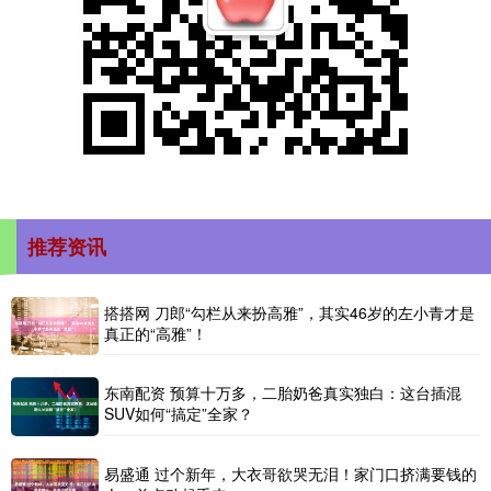
推荐资讯
搭搭网 刀郎“勾栏从来扮高雅”，其实46岁的左小青才是
真正的“高雅”！
东南配资 预算十万多，二胎奶爸真实独白：这台插混
SUV如何“搞定”全家？
易盛通 过个新年，大衣哥欲哭无泪！家门口挤满要钱的