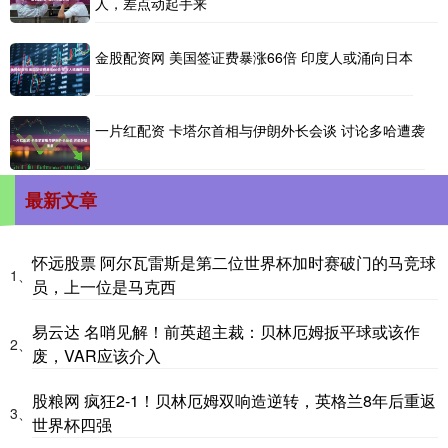
人，差点动起手来
金股配资网 美国签证费暴涨66倍 印度人或涌向日本
一片红配资 卡塔尔首相与伊朗外长会谈 讨论多哈遭袭
最新文章
怀远股票 阿尔瓦雷斯是第二位世界杯加时赛破门的马竞球
1、
员，上一位是马克西
易云达 名哨见解！前英超主裁：贝林厄姆扳平球或该作
2、
废，VAR应该介入
股粮网 疯狂2-1！贝林厄姆双响造逆转，英格兰8年后重返
3、
世界杯四强