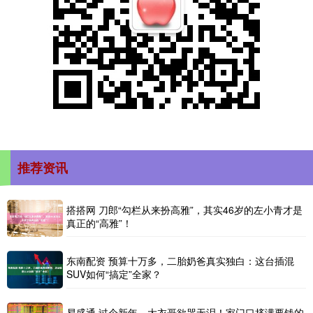
推荐资讯
搭搭网 刀郎“勾栏从来扮高雅”，其实46岁的左小青才是
真正的“高雅”！
东南配资 预算十万多，二胎奶爸真实独白：这台插混
SUV如何“搞定”全家？
易盛通 过个新年，大衣哥欲哭无泪！家门口挤满要钱的