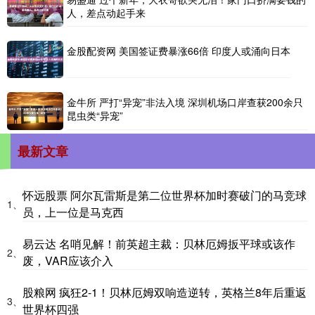
人，差点动起手来
金股配资网 美国签证费暴涨66倍 印度人或涌向日本
金牛所 严打“异宠”非法入境 深圳机场口岸查获200余只
昆虫类“异宠”
最新文章
怀远股票 阿尔瓦雷斯是第二位世界杯加时赛破门的马竞球
1、
员，上一位是马克西
易云达 名哨见解！前英超主裁：贝林厄姆扳平球或该作
2、
废，VAR应该介入
股粮网 疯狂2-1！贝林厄姆双响造逆转，英格兰8年后重返
3、
世界杯四强