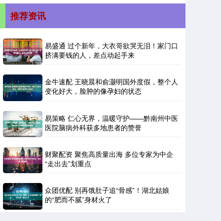
推荐资讯
易盛通 过个新年，大衣哥欲哭无泪！家门口
挤满要钱的人，差点动起手来
金牛速配 王晓晨和俞灏明国外度假，整个人
变化好大，脸肿的像孕妇的状态
易策略 仁心无界，温暖守护——黔南州中医
医院脑病外科获多地患者的赞誉
财聚配资 聚焦高质量出海 多位专家为中企
“走出去”划重点
众团优配 别再饿肚子追“骨感”！湖北姑娘
的“肥而不腻”身材火了