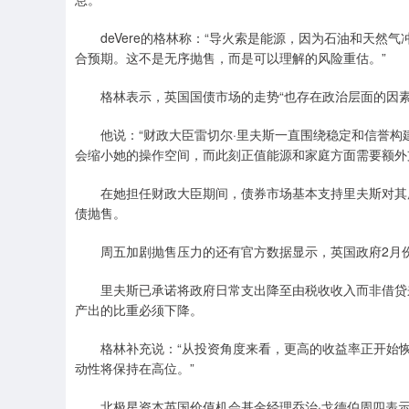
deVere的格林称：“导火索是能源，因为石油和天然
合预期。这不是无序抛售，而是可以理解的风险重估。”
格林表示，英国国债市场的走势“也存在政治层面的因素
他说：“财政大臣雷切尔·里夫斯一直围绕稳定和信誉构
会缩小她的操作空间，而此刻正值能源和家庭方面需要额外
在她担任财政大臣期间，债券市场基本支持里夫斯对其所
债抛售。
周五加剧抛售压力的还有官方数据显示，英国政府2月份借
里夫斯已承诺将政府日常支出降至由税收收入而非借贷来支
产出的比重必须下降。
格林补充说：“从投资角度来看，更高的收益率正开始恢
动性将保持在高位。”
北极星资本英国价值机会基金经理乔治·戈德伯周四表示