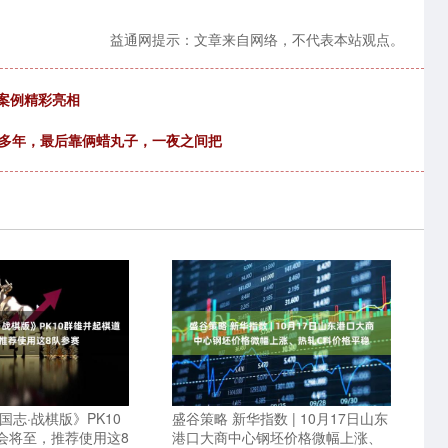
益通网提示：文章来自网络，不代表本站观点。
秀案例精彩亮相
十多年，最后靠俩蜡丸子，一夜之间把
国志·战棋版》PK10
盛谷策略 新华指数 | 10月17日山东
会将至，推荐使用这8
港口大商中心钢坯价格微幅上涨、