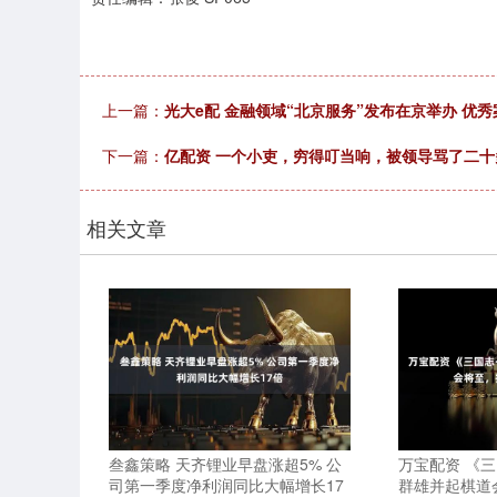
上一篇：
光大e配 金融领域“北京服务”发布在京举办 优
下一篇：
亿配资 一个小吏，穷得叮当响，被领导骂了二
相关文章
叁鑫策略 天齐锂业早盘涨超5% 公
万宝配资 《三
司第一季度净利润同比大幅增长17
群雄并起棋道