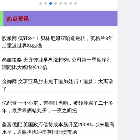
热点资讯
股粮网 疯狂2-1！贝林厄姆双响造逆转，英格兰8年
后重返世界杯四强
叁鑫策略 天齐锂业早盘涨超5% 公司第一季度净利
润同比大幅增长17倍
金御网 文班亚马肘击免于追加处罚！追梦：太离谱
了
亿配资 一个小吏，穷得叮当响，被领导骂了二十多
年，最后靠俩蜡丸子，一夜之间把
盈富优配 英国政府借贷成本飙升至2008年以来最高
水平，通胀担忧冲击英国国债市场