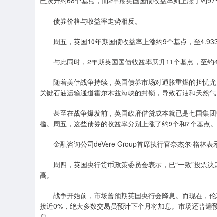
已跃升约68个基点，而2年期英国国债收益率则上涨了约97
债券价格与收益率走势相反。
周五，英国10年期国债收益率上涨约9个基点，至4.933
与此同时，2年期英国国债收益率跃升11个基点，至约4.
随着美伊战争持续，英国债券市场对通胀重燃的担忧尤为
关键石油运输通道霍尔木兹海峡的封锁，导致石油和天然气
甚至在战争爆发前，英国政府借贷成本就已是七国集团中最
槛。周五，这些债券的收益率分别上涨了约9个和7个基点。
金融咨询公司deVere Group首席执行官奈杰尔·格
周四，英国央行货币政策委员会表示，已“一致”投票决定
高。
战争开始前，市场曾预期英国央行会降息。而现在，伦敦
接近0%，绝大多数交易员预计下个月将加息。市场还普遍预
息。