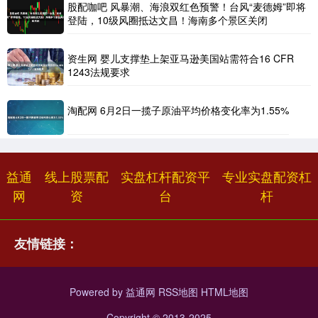
股配咖吧 风暴潮、海浪双红色预警！台风“麦德姆”即将
登陆，10级风圈抵达文昌！海南多个景区关闭
资生网 婴儿支撑垫上架亚马逊美国站需符合16 CFR
1243法规要求
淘配网 6月2日一揽子原油平均价格变化率为1.55%
益通
线上股票配
实盘杠杆配资平
专业实盘配资杠
网
资
台
杆
友情链接：
Powered by
益通网
RSS地图
HTML地图
Copyright
© 2013-2025