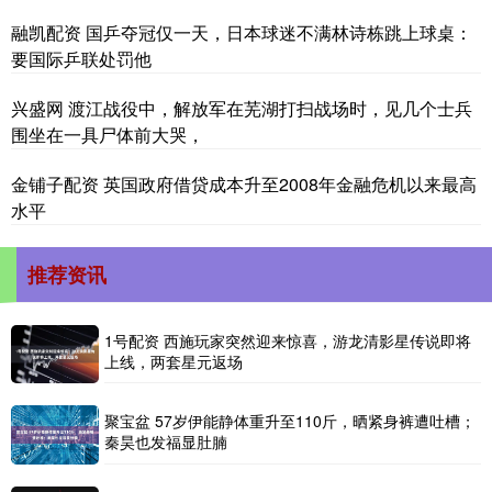
融凯配资 国乒夺冠仅一天，日本球迷不满林诗栋跳上球桌：
要国际乒联处罚他
兴盛网 渡江战役中，解放军在芜湖打扫战场时，见几个士兵
围坐在一具尸体前大哭，
金铺子配资 英国政府借贷成本升至2008年金融危机以来最高
水平
推荐资讯
1号配资 西施玩家突然迎来惊喜，游龙清影星传说即将
上线，两套星元返场
聚宝盆 57岁伊能静体重升至110斤，晒紧身裤遭吐槽；
秦昊也发福显肚腩