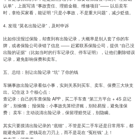
认单”，上面写清 “事故责任、理赔金额、维修项目”—— 以后卖车
时，拿给买家看，能证明 “只是小事故，不是重大问题”，减少贬值。
4. 发现 “莫名出险记录”，及时申诉
比如你没报过保险，却查到有出险记录，大概率是别人套了你的车
牌，或者保险公司录错了信息 —— 赶紧联系保险公司，提供 “自己没
出险的证据”（比如当时的行车记录仪、停车证明），让他们删除错误
记录，避免影响保费和卖车。
五、总结：别让出险记录 “坑” 了你的钱
车辆事故出险记录看似小事，实则关系到买车、卖车、保费三大块支
出。记住这 3 个核心点：
查记录：自己的车查保险 APP，买二手车查 “第三方平台 + 4S 店记
录”，别偷懒； 报保险：小事故先算经济账，别轻易报，避免涨保
费； 卖车：主动说清出险记录，保留理赔凭证，别隐瞒。
其实只要摸清出险记录的 “底细”，不管是买二手车还是日常用车，都
能避免踩雷，把钱花在刀刃上，而不是花在 “冤枉钱” 上！