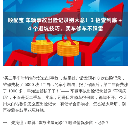
“买二手车时销售说‘没出过事故’，结果过户后发现有 3 次出险记录，
维修费花了 5000 块！”“自己的车小剐蹭，报了保险后，第二年保费涨
了 1000 多，早知道就私了了！”—— 车辆事故出险记录就像 “车辆病
历”，不管是买二手车、卖车，还是日常修车报保险，都绕不开。今天
用大白话教你怎么查出险记录、有记录会影响啥、怎么减少麻烦，别
再被蒙在鼓里花冤枉钱。
一、先搞懂：啥算 “事故出险记录”？哪些情况会留下记录？