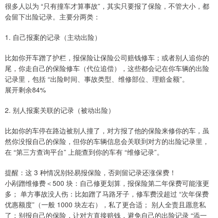
很多人以为 “只有撞车才算事故”，其实只要报了保险，不管大小，都
会留下出险记录。主要分两类：
1. 自己报案的记录（主动出险）
比如你开车蹭了护栏，报保险让保险公司赔钱修车；或者别人追你的
尾，你走自己的保险修车（代位追偿），这些都会记在你车辆的出险
记录里，包括 “出险时间、事故类型、维修部位、理赔金额”。
展开剩余84%
2. 别人报案关联的记录（被动出险）
比如你的车停在路边被别人撞了，对方报了他的保险来修你的车，虽
然你没报自己的保险，但你的车辆信息会关联到对方的出险记录里，
在 “第三方查询平台” 上能查到你的车有 “维修记录”。
提醒：这 3 种情况别轻易报保险，否则留记录还涨保费！
小剐蹭维修费＜500 块：自己修更划算，报保险第二年保费可能涨更
多； 单方事故没人伤：比如蹭了马路牙子，修车费没超过 “次年保费
优惠额度”（一般 1000 块左右），私了更合适； 别人全责且愿意私
了：别报自己的保险，让对方直接赔钱，避免自己的出险记录 “添一