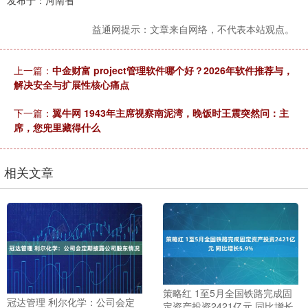
发布于：河南省
益通网提示：文章来自网络，不代表本站观点。
上一篇：
中金财富 project管理软件哪个好？2026年软件推荐与，
解决安全与扩展性核心痛点
下一篇：
翼牛网 1943年主席视察南泥湾，晚饭时王震突然问：主
席，您兜里藏得什么
相关文章
策略红 1至5月全国铁路完成固
冠达管理 利尔化学：公司会定
定资产投资2421亿元 同比增长