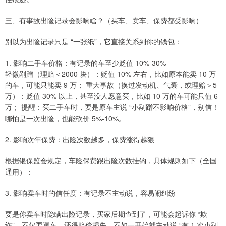
三、有事故出险记录会影响啥？（买车、卖车、保费都受影响）
别以为出险记录只是 “一张纸”，它直接关系到你的钱包：
1. 影响二手车价格：有记录的车至少贬值 10%-30%
轻微剐蹭（理赔＜2000 块）：贬值 10% 左右，比如原本能卖 10 万
的车，可能只能卖 9 万； 重大事故（换过发动机、气囊，或理赔＞5
万）：贬值 30% 以上，甚至没人愿意买，比如 10 万的车可能只值 6
万； 提醒：买二手车时，要是原车主说 “小剐蹭不影响价格”，别信！
哪怕是一次出险，也能砍价 5%-10%。
2. 影响次年保费：出险次数越多，保费涨得越狠
根据银保监会规定，车险保费跟出险次数挂钩，具体规则如下（全国
通用）：
3. 影响卖车时的信任度：有记录不主动说，容易闹纠纷
要是你卖车时隐瞒出险记录，买家后期查到了，可能会起诉你 “欺
诈”，不仅要退车，还得赔偿损失。不如一开始就主动说 “有 1 次小剐