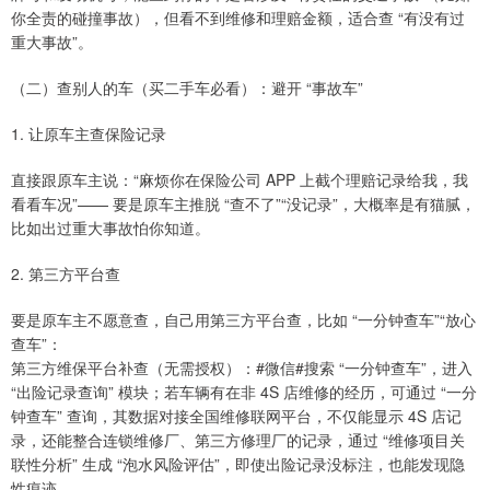
你全责的碰撞事故），但看不到维修和理赔金额，适合查 “有没有过
重大事故”。
（二）查别人的车（买二手车必看）：避开 “事故车”
1. 让原车主查保险记录
直接跟原车主说：“麻烦你在保险公司 APP 上截个理赔记录给我，我
看看车况”—— 要是原车主推脱 “查不了”“没记录”，大概率是有猫腻，
比如出过重大事故怕你知道。
2. 第三方平台查
要是原车主不愿意查，自己用第三方平台查，比如 “一分钟查车”“放心
查车”：
第三方维保平台补查（无需授权）：#微信#搜索 “一分钟查车”，进入
“出险记录查询” 模块；若车辆有在非 4S 店维修的经历，可通过 “一分
钟查车” 查询，其数据对接全国维修联网平台，不仅能显示 4S 店记
录，还能整合连锁维修厂、第三方修理厂的记录，通过 “维修项目关
联性分析” 生成 “泡水风险评估”，即使出险记录没标注，也能发现隐
性痕迹。