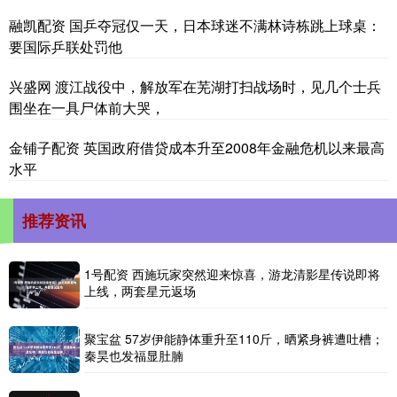
融凯配资 国乒夺冠仅一天，日本球迷不满林诗栋跳上球桌：
要国际乒联处罚他
兴盛网 渡江战役中，解放军在芜湖打扫战场时，见几个士兵
围坐在一具尸体前大哭，
金铺子配资 英国政府借贷成本升至2008年金融危机以来最高
水平
推荐资讯
1号配资 西施玩家突然迎来惊喜，游龙清影星传说即将
上线，两套星元返场
聚宝盆 57岁伊能静体重升至110斤，晒紧身裤遭吐槽；
秦昊也发福显肚腩