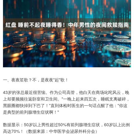
一、夜夜笙歌？不，是夜夜"起"歌！
43岁的张总最近很苦恼。作为公司高管，他白天在商场叱咤风云，晚
上却要频频往返卧室和卫生间。"一晚上起来四五次，睡眠支离破碎，
黑眼圈都快掉到下巴了！"直到体检时医生的一句话点醒了他："你这
是典型的前列腺增生症状啊！"
数据显示：50岁以上男性超过50%有前列腺增生症状，60岁以上比例
高达70%！（数据来源：中华医学会泌尿外科分会）