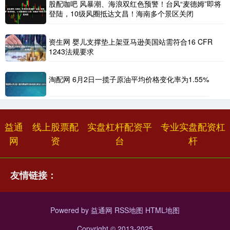
股配咖吧 风暴潮、海浪双红色预警！台风“麦德姆”即将
登陆，10级风圈抵达文昌！海南多个景区关闭
资生网 婴儿支撑垫上架亚马逊美国站需符合16 CFR
1243法规要求
淘配网 6月2日一揽子原油平均价格变化率为1.55%
益通
线上股票配
实盘杠杆配资平
专业实盘配资杠
网
资
台
杆
友情链接：
Powered by
益通网
RSS地图
HTML地图
Copyright
© 2013-2025