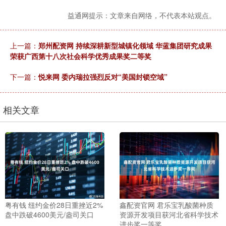
益通网提示：文章来自网络，不代表本站观点。
上一篇：
郑州配资网 持续深耕新型城镇化领域 华蓝集团研究成果
荣获广西第十八次社会科学优秀成果奖二等奖
下一篇：
悦来网 委内瑞拉强烈反对“美国封锁空域”
相关文章
粤有钱 纽约金价28日重挫近2%
鑫配资官网 君乐宝乳酸菌种质
盘中跌破4600美元/盎司关口
资源开发项目获河北省科学技术
进步奖一等奖