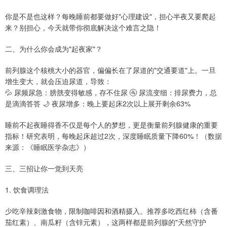
你是不是也这样？每晚睡前都要做好"心理建设"，担心半夜又要爬起
来？别担心，今天就带你彻底解决这个难言之隐！
二、为什么你会成为"起夜家"？
前列腺这个核桃大小的器官，偏偏长在了尿道的"交通要道"上。一旦
增生变大，就会压迫尿道，导致：
💦 尿频尿急：膀胱变得敏感，存不住尿 🚰 尿流变细：排尿费力，总
是滴滴答答 🌙 夜尿增多：晚上要起床2次以上展开剩余63%
睡前不起夜睡得香不仅是每个人的梦想，更是衡量前列腺健康的重要
指标！研究表明，每晚起床超过2次，深度睡眠质量下降60%！（数据
来源：《睡眠医学杂志》）
三、三招让你一觉到天亮
1. 饮食调理法
少吃辛辣刺激食物，限制咖啡因和酒精摄入。推荐多吃西红柿（含番
茄红素）、南瓜籽（含锌元素），这两样都是前列腺的"天然守护